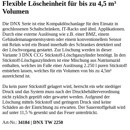
Flexible Löscheinheit für bis zu 4,5 m³
Volumen
Die DNX Serie ist eine Kompaktlöschanlage für den Einsatz in
geschlossenen Schaltschränken, IT-Racks und ähnl. Applikationen.
Durch eine externe Auslösung wie z.B. einer BMZ, einem
Gebäudemanagementsystem oder einem konventionellem Sensor
mit Relais wird ein Brand innerhalb des Schrankes detektiert und
der Löschvorgang gestartet. Zur Löschung werden in dieser
Variante 3 DNX CCG Stickstoff-Löschgaszylinder benötigt. In den
Stickstoff-Löschgaszylindern ist eine Mischung aus Natriumazid
enthalten, welches im Falle einer Auslösung 2.250 l puren Stickstoff
entstehen lassen, welches für ein Volumen von bis zu 4,5m³
ausreichend ist.
Da kein purer Stickstoff gelagert wird, herrscht ein sehr niedriger
Druck und das System muss nach der Druckbehälterverordnung
nicht zyklisch geprüft oder gewartet werden. Aufgrund der
Löschung mittels Stickstoff und geringem Druck sind keine
Schäden an der Einrichtung zu erwarten. Der Sauerstoffgehalt wird
auf unter 11,5 % gesenkt und das Feuer unterdrückt.
Art-Nr.:
34184 |
DNX TW 2250