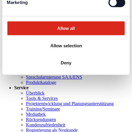
Produkten und Dienstleistungen sind in dem geschützten
Marketing
Partnerbereich verfügbar.
Für die
persönlichen Login-Daten
ist eine einmalige
Registrierung erforderlich.
Allow all
Aktuelles
Unternehmen
Über uns
Allow selection
Unsere Philosophie
Karriere
Produkte
Deny
Technologiepartner
Brandmeldetechnik BWA/BMA
Sprachalarmierung SAA/ENS
Produktkataloge
Service
Überblick
Tools & Services
Projektentwicklung und Planungsunterstützung
Training/Seminare
Mediathek
Rücksendungen
Kundenzufriedenheit
Registrierung als Neukunde