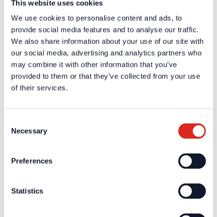
This website uses cookies
Betriebstemperatur
0°C bis 54°C
Schutzart
Gehäuse IP30 / Elektronikbox IP55
We use cookies to personalise content and ads, to
Abmessungen (H x B
provide social media features and to analyse our traffic.
165 x 443 x 580 mm
x T)
We also share information about your use of our site with
Gewicht
3,5 kg ohne Stickstoff-Löschgaszylinder
our social media, advertising and analytics partners who
Material
Stahlblech
may combine it with other information that you’ve
Die 3 benötigten Stickstoff-
Löschgaszylinder (Artikel 34181) sind
provided to them or that they’ve collected from your use
Bemerkungen
nicht im Lieferumfang enthalten und
of their services.
müssen separat bestellt werden.
Zertifikate / Zulassungen
Consent
Necessary
Weiterführende Informationen und Downloads zu unseren
Selection
Produkten und Dienstleistungen sind in dem geschützten
Partnerbereich verfügbar.
Preferences
Für die
persönlichen Login-Daten
ist eine einmalige
Registrierung erforderlich.
Statistics
Ausschreibungstexte
Weiterführende Informationen und Downloads zu unseren