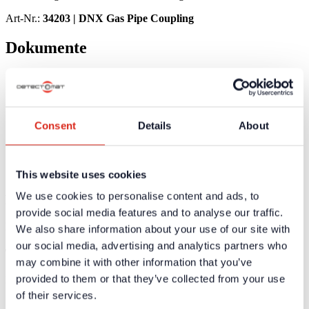
Art-Nr.:
34203 |
DNX Gas Pipe Coupling
Dokumente
Weiterführende Informationen und Downloads zu unseren
Produkten und Dienstleistungen sind in dem geschützten
Partnerbereich verfügbar.
Für die
persönlichen Login-Daten
ist eine einmalige
Consent
Details
About
Registrierung erforderlich.
Produktinformationen
Technische Daten
This website uses cookies
We use cookies to personalise content and ads, to
Produktinformationen
provide social media features and to analyse our traffic.
Keine Produktinformationen vorhanden
We also share information about your use of our site with
our social media, advertising and analytics partners who
Technische Daten
may combine it with other information that you’ve
provided to them or that they’ve collected from your use
Keine technische Daten vorhanden
of their services.
Zertifikate / Zulassungen