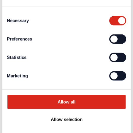
Weiterführende Informationen und Downloads zu unseren
Consent
Produkten und Dienstleistungen sind in dem geschützten
Necessary
Partnerbereich verfügbar.
Selection
Für die
persönlichen Login-Daten
ist eine einmalige
Registrierung erforderlich.
Preferences
Aktuelles
Unternehmen
Statistics
Über uns
Unsere Philosophie
Karriere
Produkte
Marketing
Technologiepartner
Brandmeldetechnik BWA/BMA
Sprachalarmierung SAA/ENS
Produktkataloge
Allow all
Service
Überblick
Tools & Services
Projektentwicklung und Planungsunterstützung
Allow selection
Training/Seminare
Mediathek