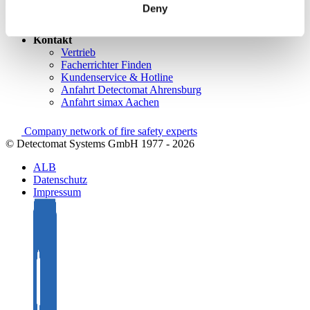
Rücksendungen
Deny
Kundenzufriedenheit
Registrierung als Neukunde
Kontakt
Vertrieb
Facherrichter Finden
Kundenservice & Hotline
Anfahrt Detectomat Ahrensburg
Anfahrt simax Aachen
Company network of fire safety experts
© Detectomat Systems GmbH 1977 - 2026
ALB
Datenschutz
Impressum