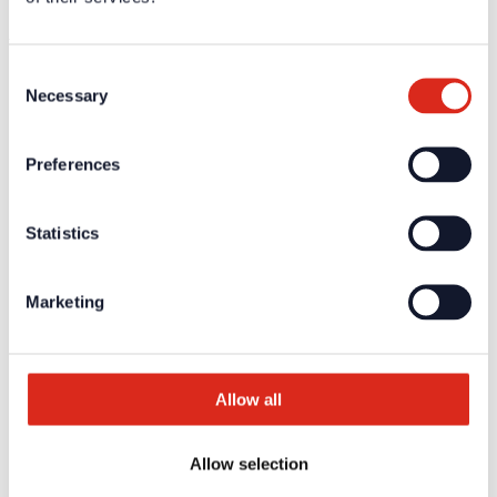
Ausschreibungstexte
Consent
Weiterführende Informationen und Downloads zu unseren
Necessary
Produkten und Dienstleistungen sind in dem geschützten
Selection
Partnerbereich verfügbar.
Für die
persönlichen Login-Daten
ist eine einmalige
Preferences
Registrierung erforderlich.
Statistics
Aktuelles
Unternehmen
Über uns
Unsere Philosophie
Karriere
Marketing
Produkte
Technologiepartner
Brandmeldetechnik BWA/BMA
Sprachalarmierung SAA/ENS
Produktkataloge
Allow all
Service
Überblick
Tools & Services
Allow selection
Projektentwicklung und Planungsunterstützung