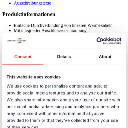
Ausschreibungstexte
Produktinformationen
Einfache Durchverbindung von linearen Wärmekabeln
Mit integrierter Anschlussverschraubung
Inklusive Kabeleinlass- Verschraubungen
Technische Daten
Consent
Details
About
Schutzart
IP65
Abmessungen (H x B x T)
155 x 145 x 60 mm
Gewicht
240g
This website uses cookies
VdS-Anerkennung
G220006
We use cookies to personalise content and ads, to
Zertifikate / Zulassungen
provide social media features and to analyse our traffic.
We also share information about your use of our site with
Weiterführende Informationen und Downloads zu unseren
Produkten und Dienstleistungen sind in dem geschützten
our social media, advertising and analytics partners who
Partnerbereich verfügbar.
may combine it with other information that you’ve
provided to them or that they’ve collected from your use
Für die
persönlichen Login-Daten
ist eine einmalige
Registrierung erforderlich.
of their services.