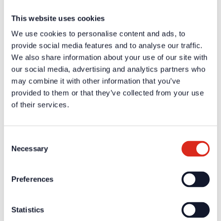
Zertifikate / Zulassungen
This website uses cookies
Weiterführende Informationen und Downloads zu unseren
We use cookies to personalise content and ads, to
Produkten und Dienstleistungen sind in dem geschützten
Partnerbereich verfügbar.
provide social media features and to analyse our traffic.
We also share information about your use of our site with
Für die
persönlichen Login-Daten
ist eine einmalige
Registrierung erforderlich.
our social media, advertising and analytics partners who
may combine it with other information that you’ve
provided to them or that they’ve collected from your use
Aktuelles
Unternehmen
of their services.
Über uns
Unsere Philosophie
Karriere
Produkte
Consent
Technologiepartner
Necessary
Selection
Brandmeldetechnik BWA/BMA
Sprachalarmierung SAA/ENS
Produktkataloge
Service
Preferences
Überblick
Tools & Services
Projektentwicklung und Planungsunterstützung
Statistics
Training/Seminare