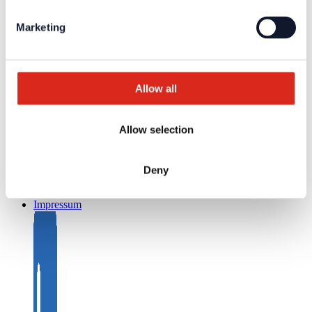
Mediathek
Rücksendungen
Kundenzufriedenheit
Marketing
Registrierung als Neukunde
Kontakt
Vertrieb
Facherrichter Finden
Allow all
Kundenservice & Hotline
Anfahrt Detectomat Ahrensburg
Anfahrt simax Aachen
Allow selection
Company network of fire safety experts
© Detectomat Systems GmbH 1977 - 2026
Deny
ALB
Datenschutz
Impressum