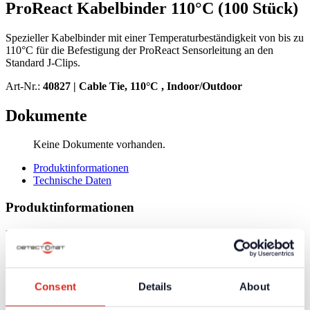
ProReact Kabelbinder 110°C (100 Stück)
Spezieller Kabelbinder mit einer Temperaturbeständigkeit von bis zu
110°C für die Befestigung der ProReact Sensorleitung an den
Standard J-Clips.
Art-Nr.:
40827 |
Cable Tie, 110°C , Indoor/Outdoor
Dokumente
Keine Dokumente vorhanden.
Produktinformationen
Technische Daten
Produktinformationen
Keine Produktinformationen vorhanden
Technische Daten
Consent
Details
About
VdS-Anerkennung
G220006