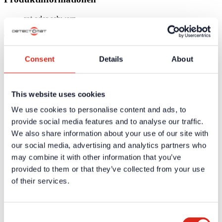
rot oder schwarz
Technische Daten
Keine technische Daten vorhanden
Consent
Details
About
Zertifikate / Zulassungen
This website uses cookies
Weiterführende Informationen und Downloads zu unseren
Produkten und Dienstleistungen sind in dem geschützten
We use cookies to personalise content and ads, to
Partnerbereich verfügbar.
provide social media features and to analyse our traffic.
Für die
persönlichen Login-Daten
ist eine einmalige
We also share information about your use of our site with
Registrierung erforderlich.
our social media, advertising and analytics partners who
Ausschreibungstexte
may combine it with other information that you’ve
provided to them or that they’ve collected from your use
Weiterführende Informationen und Downloads zu unseren
of their services.
Produkten und Dienstleistungen sind in dem geschützten
Partnerbereich verfügbar.
Für die
persönlichen Login-Daten
ist eine einmalige
Consent
Registrierung erforderlich.