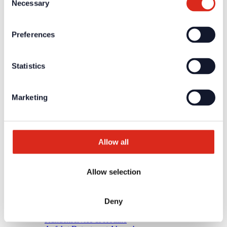
Necessary
Selection
Aktuelles
Unternehmen
Preferences
Über uns
Unsere Philosophie
Karriere
Produkte
Statistics
Technologiepartner
Brandmeldetechnik BWA/BMA
Sprachalarmierung SAA/ENS
Marketing
Produktkataloge
Service
Überblick
Tools & Services
Projektentwicklung und Planungsunterstützung
Allow all
Training/Seminare
Mediathek
Rücksendungen
Allow selection
Kundenzufriedenheit
Registrierung als Neukunde
Kontakt
Deny
Vertrieb
Facherrichter Finden
Kundenservice & Hotline