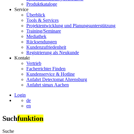
Produktkataloge
Service
Überblick
Tools & Services
Projektentwicklung und Planungsunterstützung
Training/Seminare
Mediathek
Rücksendungen
Kundenzufriedenheit
Registrierung als Neukunde
Kontakt
Vertrieb
Facherrichter Finden
Kundenservice & Hotline
Anfahrt Detectomat Ahrensburg
Anfahrt simax Aachen
Login
de
en
Such
funktion
Suche