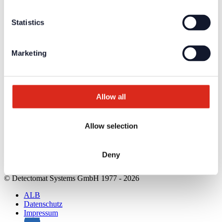
Sprachalarmierung SAA/ENS
Produktkataloge
Statistics
Service
Überblick
Tools & Services
Projektentwicklung und Planungsunterstützung
Marketing
Training/Seminare
Mediathek
Rücksendungen
Kundenzufriedenheit
Registrierung als Neukunde
Allow all
Kontakt
Vertrieb
Facherrichter Finden
Allow selection
Kundenservice & Hotline
Anfahrt Detectomat Ahrensburg
Anfahrt simax Aachen
Deny
Company network of fire safety experts
© Detectomat Systems GmbH 1977 - 2026
ALB
Datenschutz
Impressum