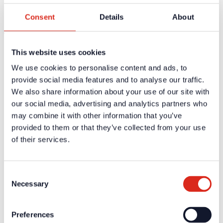
Je Patrone bis zu 1000 Prüfungen, je nach Reaktionszeit der
zu prüfenden Melder
Consent
Details
About
Technische Daten
This website uses cookies
Keine technische Daten vorhanden
We use cookies to personalise content and ads, to
Zertifikate / Zulassungen
provide social media features and to analyse our traffic.
We also share information about your use of our site with
Weiterführende Informationen und Downloads zu unseren
Produkten und Dienstleistungen sind in dem geschützten
our social media, advertising and analytics partners who
Partnerbereich verfügbar.
may combine it with other information that you’ve
provided to them or that they’ve collected from your use
Für die
persönlichen Login-Daten
ist eine einmalige
Registrierung erforderlich.
of their services.
Aktuelles
Unternehmen
Consent
Über uns
Necessary
Unsere Philosophie
Selection
Karriere
Produkte
Technologiepartner
Preferences
Brandmeldetechnik BWA/BMA