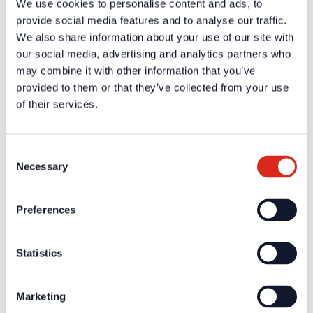
We use cookies to personalise content and ads, to
mehr Infos
provide social media features and to analyse our traffic.
We also share information about your use of our site with
Aktuelles
Unternehmen
our social media, advertising and analytics partners who
Über uns
may combine it with other information that you’ve
Unsere Philosophie
provided to them or that they’ve collected from your use
Karriere
Produkte
of their services.
Technologiepartner
Brandmeldetechnik BWA/BMA
Sprachalarmierung SAA/ENS
Produktkataloge
Consent
Service
Necessary
Selection
Überblick
Tools & Services
Projektentwicklung und Planungsunterstützung
Preferences
Training/Seminare
Mediathek
Rücksendungen
Kundenzufriedenheit
Statistics
Registrierung als Neukunde
Kontakt
Vertrieb
Marketing
Facherrichter Finden