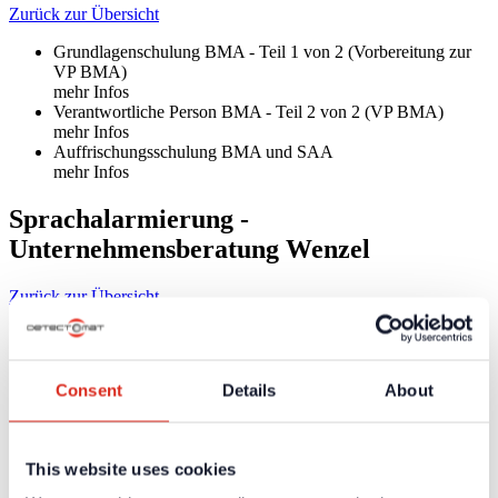
Zurück zur Übersicht
Grundlagenschulung BMA - Teil 1 von 2 (Vorbereitung zur
VP BMA)
mehr Infos
Verantwortliche Person BMA - Teil 2 von 2 (VP BMA)
mehr Infos
Auffrischungsschulung BMA und SAA
mehr Infos
Sprachalarmierung -
Unternehmensberatung Wenzel
Zurück zur Übersicht
Verantwortliche Person SAA
mehr Infos
Planung/Projektierung SAA
Consent
Details
About
mehr Infos
Kompetenznachweis Akustik und Elektroakustik für SAA
mehr Infos
StiPa Messung
This website uses cookies
mehr Infos
Auffrischungsschulung nur SAA