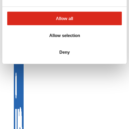
Kundenservice & Hotline
Anfahrt Detectomat Ahrensburg
Anfahrt simax Aachen
Allow all
Company network of fire safety experts
© Detectomat Systems GmbH 1977 - 2026
Allow selection
ALB
Datenschutz
Impressum
Deny