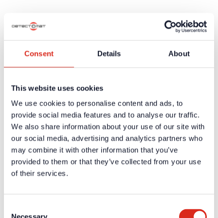
Aktuelles
Unternehmen
Über uns
Unsere Philosophie
Karriere
Produkte
Consent
Details
About
Technologiepartner
Brandmeldetechnik BWA/BMA
Sprachalarmierung SAA/ENS
This website uses cookies
Produktkataloge
Service
We use cookies to personalise content and ads, to
Überblick
Tools & Services
provide social media features and to analyse our traffic.
Projektentwicklung und Planungsunterstützung
We also share information about your use of our site with
Training/Seminare
our social media, advertising and analytics partners who
Mediathek
Rücksendungen
may combine it with other information that you’ve
Kundenzufriedenheit
provided to them or that they’ve collected from your use
Registrierung als Neukunde
of their services.
Kontakt
Vertrieb
Facherrichter Finden
Kundenservice & Hotline
Consent
Anfahrt Detectomat Ahrensburg
Necessary