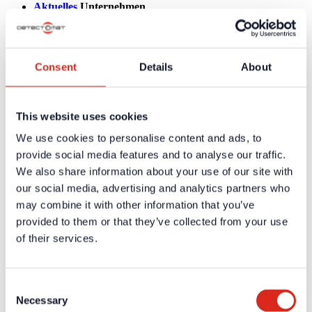
Aktuelles
Unternehmen
Über uns
Unsere Philosophie
Karriere
Produkte
Consent
Details
About
Technologiepartner
Brandmeldetechnik BWA/BMA
Sprachalarmierung SAA/ENS
Produktkataloge
This website uses cookies
Service
Überblick
We use cookies to personalise content and ads, to
Tools & Services
provide social media features and to analyse our traffic.
Projektentwicklung und Planungsunterstützung
Training/Seminare
We also share information about your use of our site with
Mediathek
our social media, advertising and analytics partners who
Rücksendungen
may combine it with other information that you’ve
Kundenzufriedenheit
Registrierung als Neukunde
provided to them or that they’ve collected from your use
Kontakt
of their services.
Vertrieb
Facherrichter Finden
Kundenservice & Hotline
Anfahrt Detectomat Ahrensburg
Consent
Anfahrt simax Aachen
Necessary
Selection