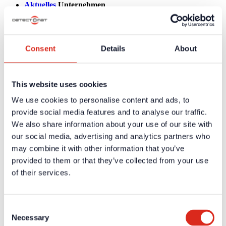
Aktuelles
Unternehmen
Über uns
Unsere Philosophie
Karriere
Produkte
Consent
Details
About
Technologiepartner
Brandmeldetechnik BWA/BMA
Sprachalarmierung SAA/ENS
Produktkataloge
This website uses cookies
Service
Überblick
We use cookies to personalise content and ads, to
Tools & Services
provide social media features and to analyse our traffic.
Projektentwicklung und Planungsunterstützung
Training/Seminare
We also share information about your use of our site with
Mediathek
our social media, advertising and analytics partners who
Rücksendungen
may combine it with other information that you’ve
Kundenzufriedenheit
Registrierung als Neukunde
provided to them or that they’ve collected from your use
Kontakt
of their services.
Vertrieb
Facherrichter Finden
Kundenservice & Hotline
Anfahrt Detectomat Ahrensburg
Consent
Anfahrt simax Aachen
Necessary
Selection