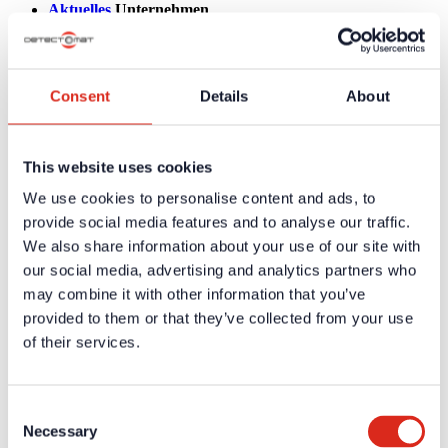
Aktuelles
Unternehmen
Über uns
Unsere Philosophie
Karriere
Produkte
Consent
Details
About
Technologiepartner
Brandmeldetechnik BWA/BMA
Sprachalarmierung SAA/ENS
Produktkataloge
This website uses cookies
Service
Überblick
We use cookies to personalise content and ads, to
Tools & Services
provide social media features and to analyse our traffic.
Projektentwicklung und Planungsunterstützung
Training/Seminare
We also share information about your use of our site with
Mediathek
our social media, advertising and analytics partners who
Rücksendungen
may combine it with other information that you’ve
Kundenzufriedenheit
Registrierung als Neukunde
provided to them or that they’ve collected from your use
Kontakt
of their services.
Vertrieb
Facherrichter Finden
Kundenservice & Hotline
Anfahrt Detectomat Ahrensburg
Consent
Anfahrt simax Aachen
Necessary
Selection