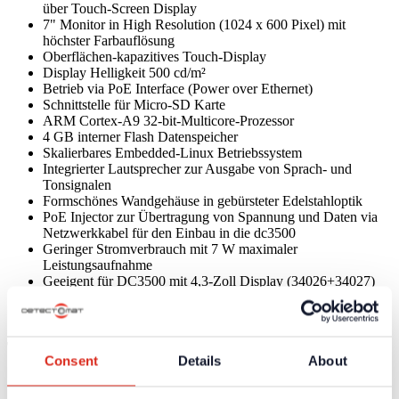
über Touch-Screen Display
7" Monitor in High Resolution (1024 x 600 Pixel) mit
höchster Farbauflösung
Oberflächen-kapazitives Touch-Display
Display Helligkeit 500 cd/m²
Betrieb via PoE Interface (Power over Ethernet)
Schnittstelle für Micro-SD Karte
ARM Cortex-A9 32-bit-Multicore-Prozessor
4 GB interner Flash Datenspeicher
Skalierbares Embedded-Linux Betriebssystem
Integrierter Lautsprecher zur Ausgabe von Sprach- und
Tonsignalen
Formschönes Wandgehäuse in gebürsteter Edelstahloptik
PoE Injector zur Übertragung von Spannung und Daten via
Netzwerkkabel für den Einbau in die dc3500
Geringer Stromverbrauch mit 7 W maximaler
Leistungsaufnahme
Geeigent für DC3500 mit 4,3-Zoll Display (34026+34027)
Nicht geeignet für DC3500 mit 7-Zoll Display
(33019+33020+34087)
Technische Daten
Consent
Details
About
Versorgungsspannung
Über PoE