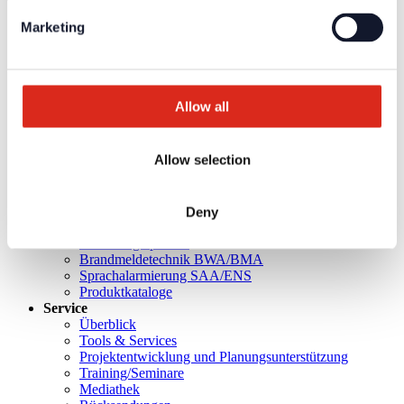
Marketing
Weiterführende Informationen und Downloads zu unseren
Produkten und Dienstleistungen sind in dem geschützten
Partnerbereich verfügbar.
Für die
persönlichen Login-Daten
ist eine einmalige
Allow all
Registrierung erforderlich.
Allow selection
Aktuelles
Unternehmen
Über uns
Unsere Philosophie
Karriere
Deny
Produkte
Technologiepartner
Brandmeldetechnik BWA/BMA
Sprachalarmierung SAA/ENS
Produktkataloge
Service
Überblick
Tools & Services
Projektentwicklung und Planungsunterstützung
Training/Seminare
Mediathek