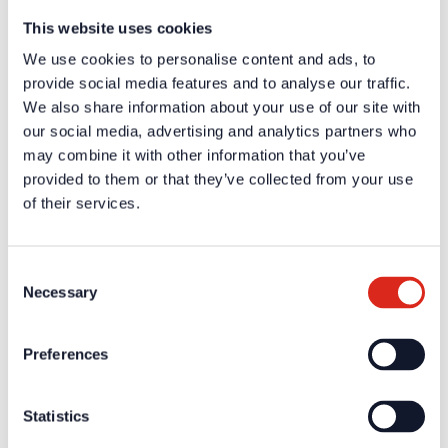
Notstromversorgung
Von der dc3500
This website uses cookies
Umgebungstemperatur
-5°C bis +40°C
Luftfeuchtigkeit
5% bis 95% (nicht kondensierend)
We use cookies to personalise content and ads, to
Schutzart
IP 30
provide social media features and to analyse our traffic.
Abmessungen (H x B x
220 mm x 135 mm x 44 mm
We also share information about your use of our site with
T)
our social media, advertising and analytics partners who
Gewicht
0,9 kg
may combine it with other information that you’ve
Material
Kunststoffgehäuse
Dieser Artikel ist nicht mehr lieferbar, für
provided to them or that they’ve collected from your use
Bemerkungen
DC3500 mit 7" Display Artkelnummer
of their services.
34033 verwenden.
Anzeige
High Resolution 1024 x 600 px
Consent
Zertifikate / Zulassungen
Necessary
Selection
Weiterführende Informationen und Downloads zu unseren
Produkten und Dienstleistungen sind in dem geschützten
Partnerbereich verfügbar.
Preferences
Für die
persönlichen Login-Daten
ist eine einmalige
Registrierung erforderlich.
Statistics
Ausschreibungstexte