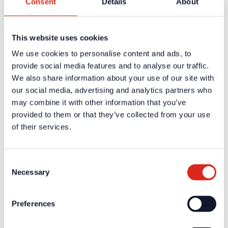
Consent
Details
About
Technische Daten
Abmessungen
Außen: 2048 mm x 648 mm x 449 mm, Innen:
This website uses cookies
(H x B x T)
1804 mm x 504 mm x 340 mm
Gewicht
237 kg
We use cookies to personalise content and ads, to
Baustoff mit Oberflächenbeschichtung
Material
provide social media features and to analyse our traffic.
nichtbrennbar, Klassifizierung A2 – s1, d0
We also share information about your use of our site with
lichtgrau – ähnlich RAL 7035, Kanten und Fasen
Farbe
dunkel abgesetzt
our social media, advertising and analytics partners who
Der Nachweis des Funktionserhalts nach MLAR
may combine it with other information that you’ve
5.2.2 c) ist durch die allgemeine bauaufsichtliche
provided to them or that they’ve collected from your use
Zulassung des Gehäuses beim DIBt in Verbindung
Bemerkungen
of their services.
mit dem zugehörigen Bericht der bestandenen
Brandprüfung mit eingebauter BMZ bei einer MPA
dokumentiert.
DIBT-
Consent
Z-86.1-86, Z-86.1-66
Zulassung
Necessary
Selection
Zertifikate / Zulassungen
Preferences
Weiterführende Informationen und Downloads zu unseren
Produkten und Dienstleistungen sind in dem geschützten
Partnerbereich verfügbar.