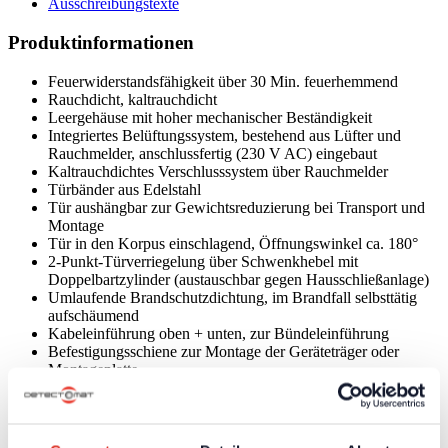
Ausschreibungstexte
Produktinformationen
Feuerwiderstandsfähigkeit über 30 Min. feuerhemmend
Rauchdicht, kaltrauchdicht
Leergehäuse mit hoher mechanischer Beständigkeit
Integriertes Belüftungssystem, bestehend aus Lüfter und
Rauchmelder, anschlussfertig (230 V AC) eingebaut
Kaltrauchdichtes Verschlusssystem über Rauchmelder
Türbänder aus Edelstahl
Tür aushängbar zur Gewichtsreduzierung bei Transport und
Montage
Tür in den Korpus einschlagend, Öffnungswinkel ca. 180°
2-Punkt-Türverriegelung über Schwenkhebel mit
Doppelbartzylinder (austauschbar gegen Hausschließanlage)
Umlaufende Brandschutzdichtung, im Brandfall selbsttätig
aufschäumend
Kabeleinführung oben + unten, zur Bündeleinführung
Befestigungsschiene zur Montage der Geräteträger oder
Montageplatte
Das Brandschutzgehäuse ist geprüft und zugelassen mit den
Brandmelderzentralen DC3500 mit 4,3-Zoll-Display (34026,
34027)