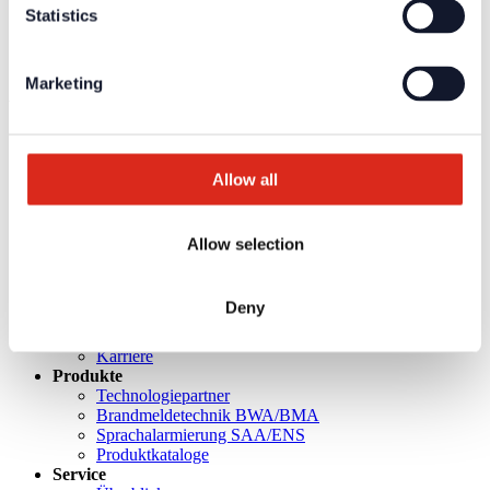
Statistics
Für die
persönlichen Login-Daten
ist eine einmalige
Registrierung erforderlich.
Marketing
Ausschreibungstexte
Weiterführende Informationen und Downloads zu unseren
Produkten und Dienstleistungen sind in dem geschützten
Partnerbereich verfügbar.
Allow all
Für die
persönlichen Login-Daten
ist eine einmalige
Registrierung erforderlich.
Allow selection
Aktuelles
Unternehmen
Deny
Über uns
Unsere Philosophie
Karriere
Produkte
Technologiepartner
Brandmeldetechnik BWA/BMA
Sprachalarmierung SAA/ENS
Produktkataloge
Service