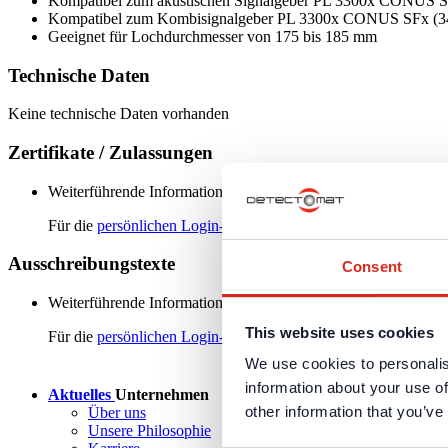
Kompatibel zum akustischen Signalgeber PL 3300x CONUS S
Kompatibel zum Kombisignalgeber PL 3300x CONUS SFx (34
Geeignet für Lochdurchmesser von 175 bis 185 mm
Technische Daten
Keine technische Daten vorhanden
Zertifikate / Zulassungen
Weiterführende Informationen und Downloads zu unseren Produk
Für die
persönlichen Login-Daten
ist eine einmalige Registrieru
Ausschreibungstexte
Consent
Weiterführende Informationen und Downloads zu unseren Produk
This website uses cookies
Für die
persönlichen Login-Daten
ist eine einmalige Registrieru
We use cookies to personalis
information about your use of
Aktuelles
Unternehmen
other information that you’ve
Über uns
Unsere Philosophie