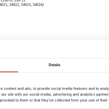
 (33670, 33671)
021, 34022, 34023, 34024)
ten und Dienstleistungen sind in dem geschützten Partnerbereich ver
ng erforderlich.
Details
ten und Dienstleistungen sind in dem geschützten Partnerbereich ver
ng erforderlich.
e content and ads, to provide social media features and to analy
 our site with our social media, advertising and analytics partn
 provided to them or that they’ve collected from your use of their