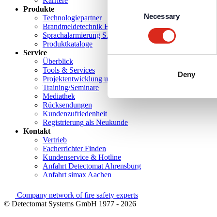
Karriere
Consent
Produkte
Necessary
Selection
Technologiepartner
Brandmeldetechnik BWA/BMA
Sprachalarmierung SAA/ENS
Produktkataloge
Service
Überblick
Tools & Services
Deny
Projektentwicklung und Planungsunterstützung
Training/Seminare
Mediathek
Rücksendungen
Kundenzufriedenheit
Registrierung als Neukunde
Kontakt
Vertrieb
Facherrichter Finden
Kundenservice & Hotline
Anfahrt Detectomat Ahrensburg
Anfahrt simax Aachen
Company network of fire safety experts
© Detectomat Systems GmbH 1977 - 2026