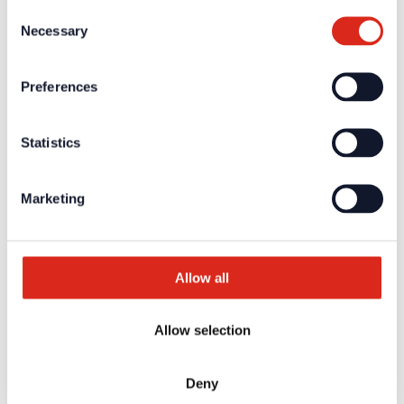
Consent
Silikonmembrane (breit), SPARE1049-001
Necessary
Selection
zum Produkt
Art-Nr.: 32388 | Testifire 6201-001
Preferences
Testgeräteset Rauch/Wärme/CO
Statistics
Kabelloses Melderprüfgerät mit Mehrfachauslösung für
Rauch-, Wärme- und CO-Sensoren
zum Produkt
Marketing
Art-Nr.: 32337 | Testifire TS3-001
Ersatz-Rauchkapsel
Allow all
Box mit 6 Kapseln zum Testen von Rauchmeldern.
zum Produkt
Allow selection
Seiten:
Deny
1