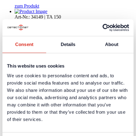
zum Produkt
Art-Nr.: 34149 | TA 150
Prüfgas niedrige Decken 150 ml
Prüfgas und Prüfgerät einfach kombiniert. Für Räume mit
Consent
Details
About
niedrigen Deckenhöhen kann diese Prüfgasflasche verwendet
werden. Der Kopf der Flasche ist...
zum Produkt
This website uses cookies
Art-Nr.: 32336 | Testifire 2001-001
We use cookies to personalise content and ads, to
provide social media features and to analyse our traffic.
Testgeräte Rauch/Wärme/CO
We also share information about your use of our site with
Kabelloses Testset für Rauch-, Wärme und CO-Melder
our social media, advertising and analytics partners who
may combine it with other information that you’ve
zum Produkt
provided to them or that they’ve collected from your use
Art-Nr.: 33999 | SPARE1049-001
of their services.
Silikonmembrane (breit)