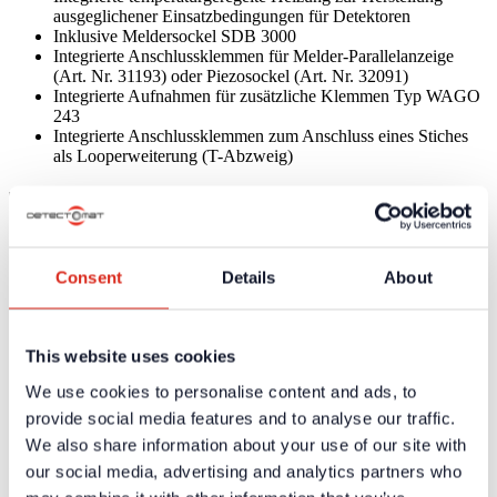
ausgeglichener Einsatzbedingungen für Detektoren
Inklusive Meldersockel SDB 3000
Integrierte Anschlussklemmen für Melder-Parallelanzeige
(Art. Nr. 31193) oder Piezosockel (Art. Nr. 32091)
Integrierte Aufnahmen für zusätzliche Klemmen Typ WAGO
243
Integrierte Anschlussklemmen zum Anschluss eines Stiches
als Looperweiterung (T-Abzweig)
Technische Daten
Versorgungsspannung
Heizung 24 V DC
Ruhestrom
107mA
Consent
Details
About
Betriebstemperatur
-30°C bis +60°C
Gewicht
335 g
Material
ABS
This website uses cookies
Farbe
Gehäuse weiß
We use cookies to personalise content and ads, to
Abmessungen (H x D)
55 mm x 110 mm
Betriebsspannung
24V DC
provide social media features and to analyse our traffic.
We also share information about your use of our site with
Zertifikate / Zulassungen
our social media, advertising and analytics partners who