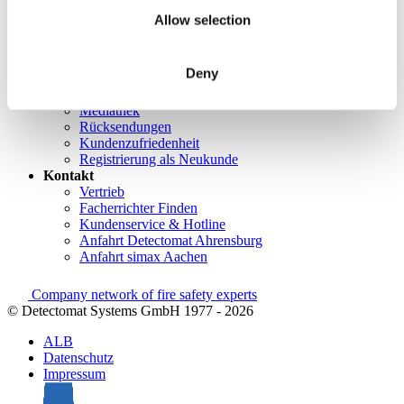
Produktkataloge
Allow selection
Service
Überblick
Tools & Services
Deny
Projektentwicklung und Planungsunterstützung
Training/Seminare
Mediathek
Rücksendungen
Kundenzufriedenheit
Registrierung als Neukunde
Kontakt
Vertrieb
Facherrichter Finden
Kundenservice & Hotline
Anfahrt Detectomat Ahrensburg
Anfahrt simax Aachen
Company network of fire safety experts
© Detectomat Systems GmbH 1977 - 2026
ALB
Datenschutz
Impressum