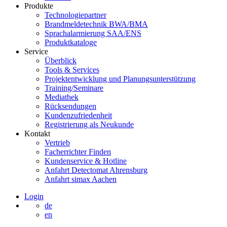
Produkte
Technologiepartner
Brandmeldetechnik BWA/BMA
Sprachalarmierung SAA/ENS
Produktkataloge
Service
Überblick
Tools & Services
Projektentwicklung und Planungsunterstützung
Training/Seminare
Mediathek
Rücksendungen
Kundenzufriedenheit
Registrierung als Neukunde
Kontakt
Vertrieb
Facherrichter Finden
Kundenservice & Hotline
Anfahrt Detectomat Ahrensburg
Anfahrt simax Aachen
Login
de
en