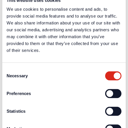
This website uses cookies
Versorgungsspannung
90-265 V; 50-60 Hz
We use cookies to personalise content and ads, to
Notstromversorgung
2 x 12 VDC / 17 Ah, 26 Ah, 45 Ah
provide social media features and to analyse our traffic.
Ruhestrom
280 mA
We also share information about your use of our site with
Alarmstrom
min. 360 mA je nach Ausbau
our social media, advertising and analytics partners who
1 x 24 VDC / 800 mA überwacht für
Alarmgeber. 2 Relaisausgänge für Alarm
may combine it with other information that you’ve
Ausgang
und Störung, 4 Relaisausgänge frei
provided to them or that they’ve collected from your use
programmierbar (jeweils 30 VDC, 2 A /
of their services.
125 VAC, 0,5 A)
Umgebungstemperatur
-5°C bis +40°C
Luftfeuchtigkeit
5 % bis 95 % (nicht kondensierend)
Schutzart
IP 30
Consent
Necessary
Abmessungen (H x B x
Selection
450 mm x 450 mm x 240 mm
T)
Gewicht
12,5 kg (ohne Batterien)
Preferences
Stahlblech (Gehäuse der
Material
Brandmelderzentrale)
Farbe
RAL 9006
Statistics
EN 54-2: 1997 A1: 2006; EN 54-4: 1997
Normen
A2: 2006
Im Standard enthält die
Bemerkungen
Brandmelderzentrale die Lizenz bis 250