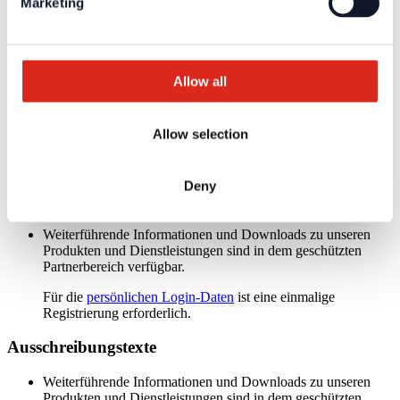
Marketing
Teilnehmer.
2 potentialfreie programmierbare
Eingang
Eingänge
24-Bit-Farbtiefe 1024 x 600 Pixel, LED-
Allow all
Anzeige
Hintergrundbeleuchtung. 23 feste und 5
frei programmierbare Statusanzeigen
Netzteil
Pmax: 166 W
Allow selection
Schnittstellen
USB-Slave
VdS-Anerkennung
G 214222
Deny
Zertifikate / Zulassungen
Weiterführende Informationen und Downloads zu unseren
Produkten und Dienstleistungen sind in dem geschützten
Partnerbereich verfügbar.
Für die
persönlichen Login-Daten
ist eine einmalige
Registrierung erforderlich.
Ausschreibungstexte
Weiterführende Informationen und Downloads zu unseren
Produkten und Dienstleistungen sind in dem geschützten