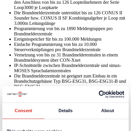
den Anschluss von bis zu 126 Loopteilnehmern der Serie
Loop3000 je Loopkarte
Die Brandmelderzentrale unterstützt bis zu 126 CONUS II
Sounder bzw. CONUS II SF Kombisignalgeber je Loop mit
3.000m Leitungslänge
Programmierung von bis zu 1890 Meldergruppen pro
Brandmelderzentrale
Ereignisspeicher für bis zu 100.000 Meldungen
Einfache Programmierung von bis zu 10.000
Steuerverknüpfungen pro Brandmelderzentrale
Vernetzung von bis zu 31 Brandmelderentralen in einem
Brandmeldesystem über CON-Xnet
IP-Schnittstelle zwischen Brandmelderzentrale und simax-
MOSES Sprachalarmzentralen
Die Brandmelderzentrale ist geeignet zum Einbau in ein
Brandschutzgehäuse Typ BSG-ESG31, BSG-ESG31-B und
BSG-EWG31
Bei Verwendung von CONUS II Signalgebern kann je nach
Vorgabe auf ein Brandschutzgehäuse für die
Brandmelderzentrale verzichtet werden
Übersichtliche Anzeige und einfache Bedienung,
Consent
Details
About
Hochauflösendes Farbdisplay mit kapazitiven Touchscreen
Technische Daten