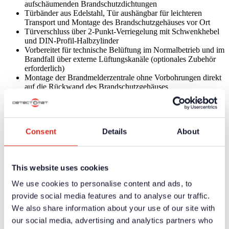
aufschäumenden Brandschutzdichtungen
Türbänder aus Edelstahl, Tür aushängbar für leichteren
Transport und Montage des Brandschutzgehäuses vor Ort
Türverschluss über 2-Punkt-Verriegelung mit Schwenkhebel
und DIN-Profil-Halbzylinder
Vorbereitet für technische Belüftung im Normalbetrieb und im
Brandfall über externe Lüftungskanäle (optionales Zubehör
erforderlich)
Montage der Brandmelderzentrale ohne Vorbohrungen direkt
auf die Rückwand des Brandschutzgehäuses
Unterfahrbarer Sockel, Sockelblende und Trittkantenschutz
Außen liegende Befestigungslaschen oben als Kippschutz zur
Aufstellung auf massiven Decken an allen Massivwänden mit
gleicher Feuerwiderstandsdauer wie das Gehäuse
Consent
Details
About
Außen liegende Bodenwinkel als Kippschutz zur Aufstellung
auf massiven Decken an allen Trennwänden in
Leichtbauweise mit gleicher Feuerwiderstandsdauer wie das
Gehäuse
This website uses cookies
Vorbereitet zur freien Aufstellung auf massiven Decken mit
einer zusätzlichen Rückwand (optionales Zubehör
We use cookies to personalise content and ads, to
erforderlich)
provide social media features and to analyse our traffic.
Das Brandschutzgehäuse ist geprüft und zugelassen mit den
Brandmelderzentralen DC3500 mit 7-Zoll-Display (33087,
We also share information about your use of our site with
33019, 33020)
our social media, advertising and analytics partners who
Bei Verwendung von CONUS II Soundern oder CONUS II