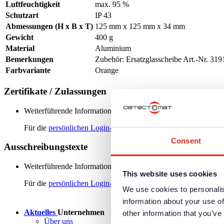
Luftfeuchtigkeit
max. 95 %
Schutzart
IP 43
Abmessungen (H x B x T)
125 mm x 125 mm x 34 mm
Gewicht
400 g
Material
Aluminium
Bemerkungen
Zubehör: Ersatzglasscheibe Art.-Nr. 319
Farbvariante
Orange
Zertifikate / Zulassungen
Weiterführende Informationen und Downloads zu unseren Produk
Für die
persönlichen Login-Daten
ist eine einmalige Registrieru
Consent
Ausschreibungstexte
Weiterführende Informationen und Downloads zu unseren Produk
This website uses cookies
Für die
persönlichen Login-Daten
ist eine einmalige Registrieru
We use cookies to personalis
information about your use of
Aktuelles
Unternehmen
other information that you’ve
Über uns