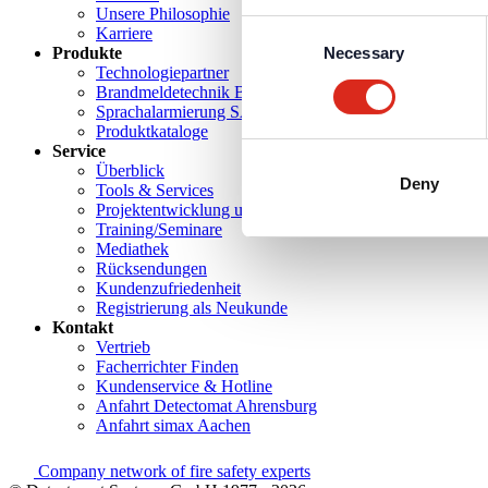
Unsere Philosophie
Consent
Karriere
Produkte
Necessary
Selection
Technologiepartner
Brandmeldetechnik BWA/BMA
Sprachalarmierung SAA/ENS
Produktkataloge
Service
Überblick
Deny
Tools & Services
Projektentwicklung und Planungsunterstützung
Training/Seminare
Mediathek
Rücksendungen
Kundenzufriedenheit
Registrierung als Neukunde
Kontakt
Vertrieb
Facherrichter Finden
Kundenservice & Hotline
Anfahrt Detectomat Ahrensburg
Anfahrt simax Aachen
Company network of fire safety experts