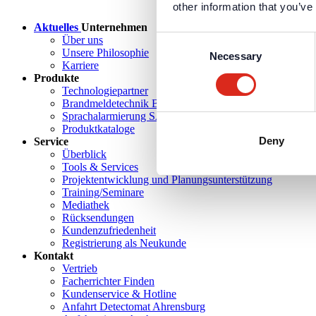
other information that you’ve
Aktuelles
Unternehmen
Consent
Über uns
Unsere Philosophie
Necessary
Selection
Karriere
Produkte
Technologiepartner
Brandmeldetechnik BWA/BMA
Sprachalarmierung SAA/ENS
Produktkataloge
Deny
Service
Überblick
Tools & Services
Projektentwicklung und Planungsunterstützung
Training/Seminare
Mediathek
Rücksendungen
Kundenzufriedenheit
Registrierung als Neukunde
Kontakt
Vertrieb
Facherrichter Finden
Kundenservice & Hotline
Anfahrt Detectomat Ahrensburg