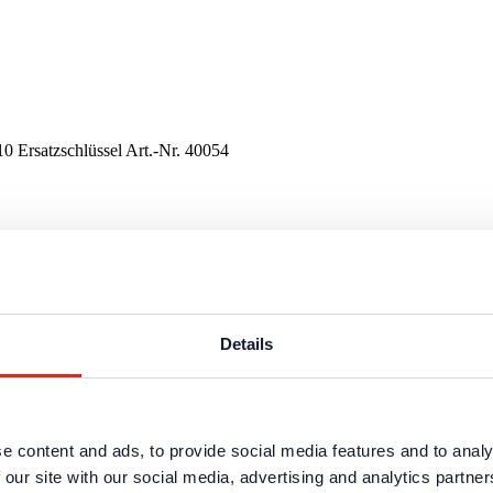
10 Ersatzschlüssel Art.-Nr. 40054
ten und Dienstleistungen sind in dem geschützten Partnerbereich ver
Details
ng erforderlich.
ten und Dienstleistungen sind in dem geschützten Partnerbereich ver
e content and ads, to provide social media features and to analy
ng erforderlich.
 our site with our social media, advertising and analytics partn