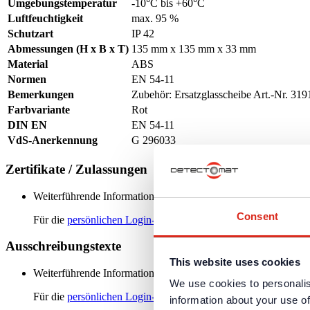
Umgebungstemperatur
-10°C bis +60°C
Luftfeuchtigkeit
max. 95 %
Schutzart
IP 42
Abmessungen (H x B x T)
135 mm x 135 mm x 33 mm
Material
ABS
Normen
EN 54-11
Bemerkungen
Zubehör: Ersatzglasscheibe Art.-Nr. 319
Farbvariante
Rot
DIN EN
EN 54-11
VdS-Anerkennung
G 296033
Zertifikate / Zulassungen
Weiterführende Informationen und Downloads zu unseren Produk
Consent
Für die
persönlichen Login-Daten
ist eine einmalige Registrieru
Ausschreibungstexte
This website uses cookies
Weiterführende Informationen und Downloads zu unseren Produk
We use cookies to personalis
Für die
persönlichen Login-Daten
ist eine einmalige Registrieru
information about your use of