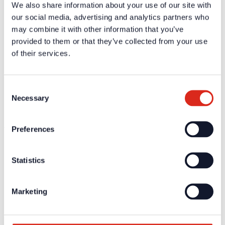
We also share information about your use of our site with
Gewicht
18,9 kg
our social media, advertising and analytics partners who
Farbe
weiß
may combine it with other information that you’ve
Zertifikate / Zulassungen
provided to them or that they’ve collected from your use
of their services.
Weiterführende Informationen und Downloads zu unseren
Produkten und Dienstleistungen sind in dem geschützten
Partnerbereich verfügbar.
Consent
Für die
persönlichen Login-Daten
ist eine einmalige
Necessary
Selection
Registrierung erforderlich.
Ausschreibungstexte
Preferences
Weiterführende Informationen und Downloads zu unseren
Produkten und Dienstleistungen sind in dem geschützten
Statistics
Partnerbereich verfügbar.
Für die
persönlichen Login-Daten
ist eine einmalige
Registrierung erforderlich.
Marketing
Aktuelles
Unternehmen