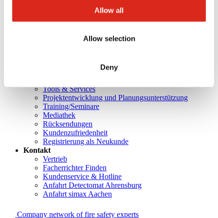
Über uns
Allow all
Unsere Philosophie
Karriere
Produkte
Technologiepartner
Allow selection
Brandmeldetechnik BWA/BMA
Sprachalarmierung SAA/ENS
Produktkataloge
Deny
Service
Überblick
Tools & Services
Projektentwicklung und Planungsunterstützung
Training/Seminare
Mediathek
Rücksendungen
Kundenzufriedenheit
Registrierung als Neukunde
Kontakt
Vertrieb
Facherrichter Finden
Kundenservice & Hotline
Anfahrt Detectomat Ahrensburg
Anfahrt simax Aachen
Company network of fire safety experts