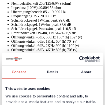
Nennbelastbarkeit 250/125/63W (8ohm)
Impedanz (100V) 40/80/158 ohm
Übertragungsbereich 85 - 19.000 Hz
Frequenzgang 75 - 20.000 Hz
Schalldruckpegel 1W/1m, peak 99,6 dB
Schalldruckpegel, 1W/4m, peak 87,6 dB
Schalldruckpegel, Pmax/4m, peak 110,5 dB
Empfindlichkeit 1W/4m, EN 54-24 86,5 dB
Öffnungswinkel -6dB, 500Hz 138° (h) 152° (v)
Öffnungswinkel -6dB, 1KHz 60° (h) 70° (v)
Öffnungswinkel -6dB, 2KHz 90° (h) 110° (v)
Öffnungswinkel -6dB, 4KHz 80° (h) 70° (v)
Anschluß 4-polige Schraubklemme
Maximaler Kabelquerschnitt 4,9mm²
Max. Kabelquerschnitt Durchschleifen 2x1,2mm²
Typ A/B: B
Befestigung Wandhalterung
Consent
Details
About
ballwurfsicher gemäß DIN 18032 Teil 3
Technische Daten
This website uses cookies
Umgebungstemperatur
-25 / +70 °C
We use cookies to personalise content and ads, to
Schutzart
IP66
provide social media features and to analyse our traffic.
Abmessungen (H x B x T)
390x425x418 mm