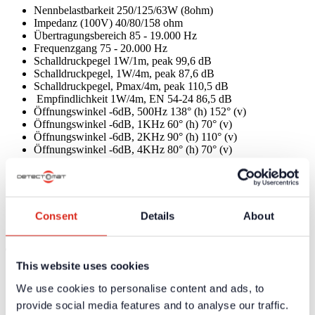
Nennbelastbarkeit 250/125/63W (8ohm)
Impedanz (100V) 40/80/158 ohm
Übertragungsbereich 85 - 19.000 Hz
Frequenzgang 75 - 20.000 Hz
Schalldruckpegel 1W/1m, peak 99,6 dB
Schalldruckpegel, 1W/4m, peak 87,6 dB
Schalldruckpegel, Pmax/4m, peak 110,5 dB
Empfindlichkeit 1W/4m, EN 54-24 86,5 dB
Öffnungswinkel -6dB, 500Hz 138° (h) 152° (v)
Öffnungswinkel -6dB, 1KHz 60° (h) 70° (v)
Öffnungswinkel -6dB, 2KHz 90° (h) 110° (v)
Öffnungswinkel -6dB, 4KHz 80° (h) 70° (v)
Anschluß 4-polige Schraubklemme
Maximaler Kabelquerschnitt 4,9mm²
Max. Kabelquerschnitt Durchschleifen 2x1,2mm²
Typ A/B: B
Befestigung Wandhalterung
Consent
Details
About
ballwurfsicher gemäß DIN 18032 Teil 3
Technische Daten
This website uses cookies
Umgebungstemperatur
-25 / +70 °C
We use cookies to personalise content and ads, to
Schutzart
IP66
provide social media features and to analyse our traffic.
Abmessungen (H x B x T)
390x425x418 mm