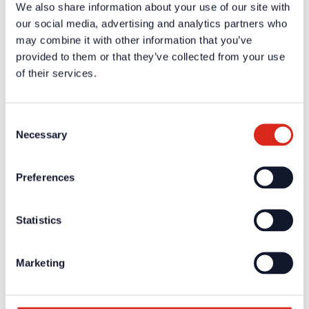
We also share information about your use of our site with
Gewicht
18,9 kg
our social media, advertising and analytics partners who
Farbe
schwarz
may combine it with other information that you’ve
Zertifikate / Zulassungen
provided to them or that they’ve collected from your use
of their services.
Weiterführende Informationen und Downloads zu unseren
Produkten und Dienstleistungen sind in dem geschützten
Partnerbereich verfügbar.
Consent
Für die
persönlichen Login-Daten
ist eine einmalige
Necessary
Selection
Registrierung erforderlich.
Ausschreibungstexte
Preferences
Weiterführende Informationen und Downloads zu unseren
Produkten und Dienstleistungen sind in dem geschützten
Statistics
Partnerbereich verfügbar.
Für die
persönlichen Login-Daten
ist eine einmalige
Registrierung erforderlich.
Marketing
Aktuelles
Unternehmen