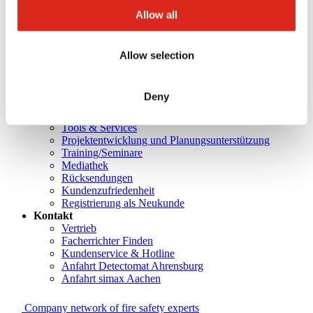
Über uns
Allow all
Unsere Philosophie
Karriere
Produkte
Technologiepartner
Allow selection
Brandmeldetechnik BWA/BMA
Sprachalarmierung SAA/ENS
Produktkataloge
Deny
Service
Überblick
Tools & Services
Projektentwicklung und Planungsunterstützung
Training/Seminare
Mediathek
Rücksendungen
Kundenzufriedenheit
Registrierung als Neukunde
Kontakt
Vertrieb
Facherrichter Finden
Kundenservice & Hotline
Anfahrt Detectomat Ahrensburg
Anfahrt simax Aachen
Company network of fire safety experts