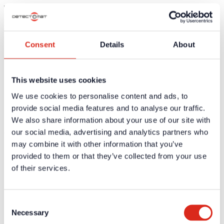
Technische Daten
Keine technische Daten vorhanden
Consent
Details
About
Zertifikate / Zulassungen
Weiterführende Informationen und Downloads zu unseren
Produkten und Dienstleistungen sind in dem geschützten
This website uses cookies
Partnerbereich verfügbar.
We use cookies to personalise content and ads, to
Für die
persönlichen Login-Daten
ist eine einmalige
provide social media features and to analyse our traffic.
Registrierung erforderlich.
We also share information about your use of our site with
Ausschreibungstexte
our social media, advertising and analytics partners who
may combine it with other information that you’ve
Weiterführende Informationen und Downloads zu unseren
provided to them or that they’ve collected from your use
Produkten und Dienstleistungen sind in dem geschützten
Partnerbereich verfügbar.
of their services.
Für die
persönlichen Login-Daten
ist eine einmalige
Registrierung erforderlich.
Consent
Necessary
Selection
Aktuelles
Unternehmen