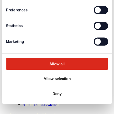
Über uns
Unsere Philosophie
Preferences
Karriere
Produkte
Technologiepartner
Statistics
Brandmeldetechnik BWA/BMA
Sprachalarmierung SAA/ENS
Produktkataloge
Service
Marketing
Überblick
Tools & Services
Projektentwicklung und Planungsunterstützung
Training/Seminare
Mediathek
Allow all
Rücksendungen
Kundenzufriedenheit
Registrierung als Neukunde
Allow selection
Kontakt
Vertrieb
Facherrichter Finden
Deny
Kundenservice & Hotline
Anfahrt Detectomat Ahrensburg
Anfahrt simax Aachen