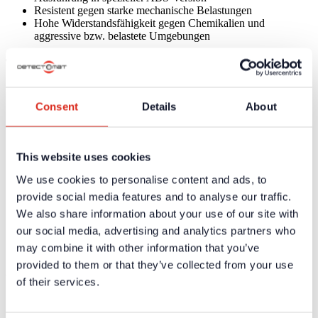
Resistent gegen starke mechanische Belastungen
Hohe Widerstandsfähigkeit gegen Chemikalien und
aggressive bzw. belastete Umgebungen
Technische Daten
Material
ABS, halogenfrei
Consent
Details
About
Farbe
rot
Bemerkungen
Zubehör: ABS-Reinigungsmittel (Art.-Nr. 31148)
Zertifikate / Zulassungen
This website uses cookies
We use cookies to personalise content and ads, to
Weiterführende Informationen und Downloads zu unseren
Produkten und Dienstleistungen sind in dem geschützten
provide social media features and to analyse our traffic.
Partnerbereich verfügbar.
We also share information about your use of our site with
our social media, advertising and analytics partners who
Für die
persönlichen Login-Daten
ist eine einmalige
Registrierung erforderlich.
may combine it with other information that you’ve
provided to them or that they’ve collected from your use
Ausschreibungstexte
of their services.
Weiterführende Informationen und Downloads zu unseren
Produkten und Dienstleistungen sind in dem geschützten