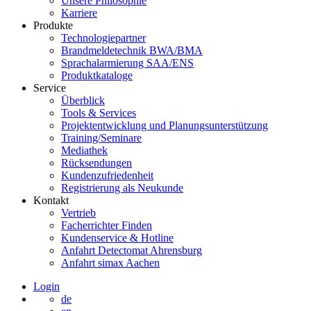
Unsere Philosophie
Karriere
Produkte
Technologiepartner
Brandmeldetechnik BWA/BMA
Sprachalarmierung SAA/ENS
Produktkataloge
Service
Überblick
Tools & Services
Projektentwicklung und Planungsunterstützung
Training/Seminare
Mediathek
Rücksendungen
Kundenzufriedenheit
Registrierung als Neukunde
Kontakt
Vertrieb
Facherrichter Finden
Kundenservice & Hotline
Anfahrt Detectomat Ahrensburg
Anfahrt simax Aachen
Login
de