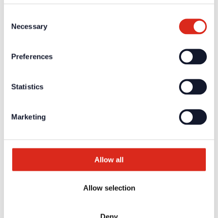
Weiterführende Informationen und Downloads zu unseren
Produkten und Dienstleistungen sind in dem geschützten
Consent
Partnerbereich verfügbar.
Necessary
Selection
Für die
persönlichen Login-Daten
ist eine einmalige
Registrierung erforderlich.
Preferences
Aktuelles
Unternehmen
Über uns
Statistics
Unsere Philosophie
Karriere
Produkte
Marketing
Technologiepartner
Brandmeldetechnik BWA/BMA
Sprachalarmierung SAA/ENS
Produktkataloge
Service
Allow all
Überblick
Tools & Services
Projektentwicklung und Planungsunterstützung
Training/Seminare
Allow selection
Mediathek
Rücksendungen
Kundenzufriedenheit
Deny