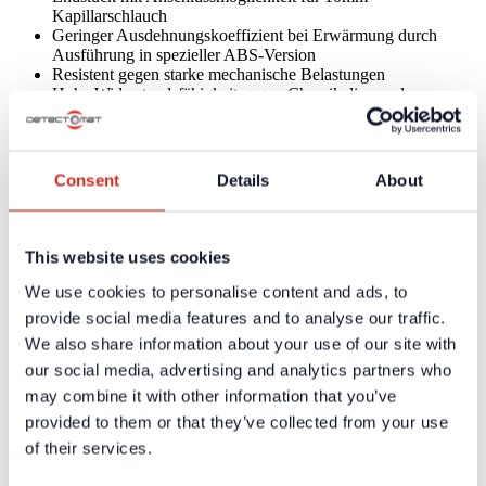
Kapillarschlauch
Geringer Ausdehnungskoeffizient bei Erwärmung durch
Ausführung in spezieller ABS-Version
Resistent gegen starke mechanische Belastungen
Hohe Widerstandsfähigkeit gegen Chemikalien und
aggressive bzw. belastete Umgebungen
Technische Daten
Consent
Details
About
Material
ABS, halogenfrei
Farbe
Rot, schwarz
This website uses cookies
Zertifikate / Zulassungen
We use cookies to personalise content and ads, to
Weiterführende Informationen und Downloads zu unseren
provide social media features and to analyse our traffic.
Produkten und Dienstleistungen sind in dem geschützten
We also share information about your use of our site with
Partnerbereich verfügbar.
our social media, advertising and analytics partners who
Für die
persönlichen Login-Daten
ist eine einmalige
may combine it with other information that you’ve
Registrierung erforderlich.
provided to them or that they’ve collected from your use
Ausschreibungstexte
of their services.