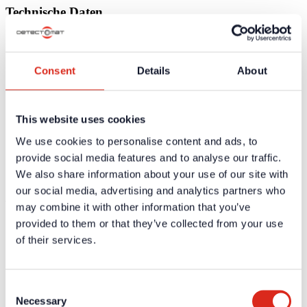
Technische Daten
Abmessungen (H x B x T)
150 mm x 60 mm x 70 mm
Gewicht
21 g
Consent
Details
About
Zertifikate / Zulassungen
Weiterführende Informationen und Downloads zu unseren
This website uses cookies
Produkten und Dienstleistungen sind in dem geschützten
Partnerbereich verfügbar.
We use cookies to personalise content and ads, to
provide social media features and to analyse our traffic.
Für die
persönlichen Login-Daten
ist eine einmalige
Registrierung erforderlich.
We also share information about your use of our site with
our social media, advertising and analytics partners who
Ausschreibungstexte
may combine it with other information that you’ve
provided to them or that they’ve collected from your use
Weiterführende Informationen und Downloads zu unseren
Produkten und Dienstleistungen sind in dem geschützten
of their services.
Partnerbereich verfügbar.
Für die
persönlichen Login-Daten
ist eine einmalige
Registrierung erforderlich.
Consent
Necessary
Selection