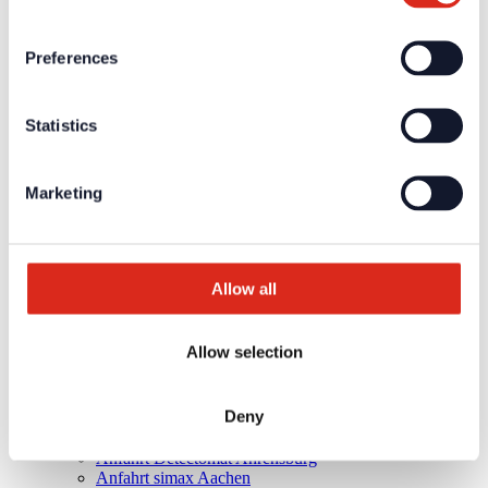
Aktuelles
Unternehmen
Über uns
Preferences
Unsere Philosophie
Karriere
Produkte
Statistics
Technologiepartner
Brandmeldetechnik BWA/BMA
Sprachalarmierung SAA/ENS
Produktkataloge
Marketing
Service
Überblick
Tools & Services
Projektentwicklung und Planungsunterstützung
Training/Seminare
Allow all
Mediathek
Rücksendungen
Kundenzufriedenheit
Allow selection
Registrierung als Neukunde
Kontakt
Vertrieb
Deny
Facherrichter Finden
Kundenservice & Hotline
Anfahrt Detectomat Ahrensburg
Anfahrt simax Aachen