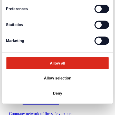
Über uns
Unsere Philosophie
Preferences
Karriere
Produkte
Technologiepartner
Brandmeldetechnik BWA/BMA
Statistics
Sprachalarmierung SAA/ENS
Produktkataloge
Service
Marketing
Überblick
Tools & Services
Projektentwicklung und Planungsunterstützung
Training/Seminare
Mediathek
Allow all
Rücksendungen
Kundenzufriedenheit
Registrierung als Neukunde
Allow selection
Kontakt
Vertrieb
Facherrichter Finden
Deny
Kundenservice & Hotline
Anfahrt Detectomat Ahrensburg
Anfahrt simax Aachen
Company network of fire safety experts