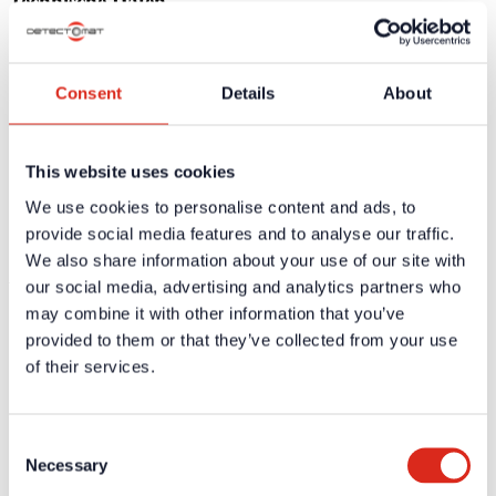
Technische Daten
Abmessungen (H x B x T)
90mm/18mm/58mm
Zertifikate / Zulassungen
Consent
Details
About
Weiterführende Informationen und Downloads zu unseren
Produkten und Dienstleistungen sind in dem geschützten
This website uses cookies
Partnerbereich verfügbar.
We use cookies to personalise content and ads, to
Für die
persönlichen Login-Daten
ist eine einmalige
provide social media features and to analyse our traffic.
Registrierung erforderlich.
We also share information about your use of our site with
Ausschreibungstexte
our social media, advertising and analytics partners who
may combine it with other information that you’ve
Weiterführende Informationen und Downloads zu unseren
provided to them or that they’ve collected from your use
Produkten und Dienstleistungen sind in dem geschützten
Partnerbereich verfügbar.
of their services.
Für die
persönlichen Login-Daten
ist eine einmalige
Registrierung erforderlich.
Consent
Necessary
Selection
Aktuelles
Unternehmen