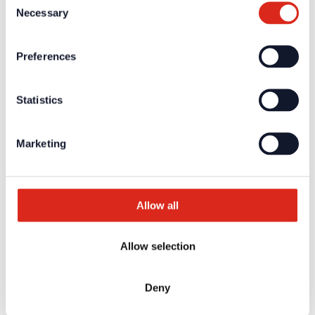
Für die
persönlichen Login-Daten
ist eine einmalige
Necessary
Registrierung erforderlich.
Selection
Aktuelles
Unternehmen
Preferences
Über uns
Unsere Philosophie
Karriere
Statistics
Produkte
Technologiepartner
Brandmeldetechnik BWA/BMA
Marketing
Sprachalarmierung SAA/ENS
Produktkataloge
Service
Überblick
Tools & Services
Allow all
Projektentwicklung und Planungsunterstützung
Training/Seminare
Mediathek
Rücksendungen
Allow selection
Kundenzufriedenheit
Registrierung als Neukunde
Kontakt
Deny
Vertrieb
Facherrichter Finden