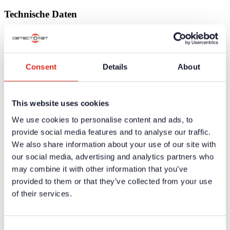
Technische Daten
Abmessungen (H x B x T)
80mm/187mm/80mm
Gewicht
400 g
Stromaufnahme
90 mA
Consent
Details
About
Betriebsspannung
24 V DC
Zertifikate / Zulassungen
This website uses cookies
Weiterführende Informationen und Downloads zu unseren
We use cookies to personalise content and ads, to
Produkten und Dienstleistungen sind in dem geschützten
Partnerbereich verfügbar.
provide social media features and to analyse our traffic.
We also share information about your use of our site with
Für die
persönlichen Login-Daten
ist eine einmalige
Registrierung erforderlich.
our social media, advertising and analytics partners who
may combine it with other information that you’ve
Ausschreibungstexte
provided to them or that they’ve collected from your use
of their services.
Weiterführende Informationen und Downloads zu unseren
Produkten und Dienstleistungen sind in dem geschützten
Partnerbereich verfügbar.
Consent